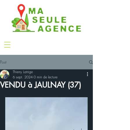
Post
Thierry Latrige
6 sept. 2024
0 min de lecture
VENDU à JAULNAY (37)